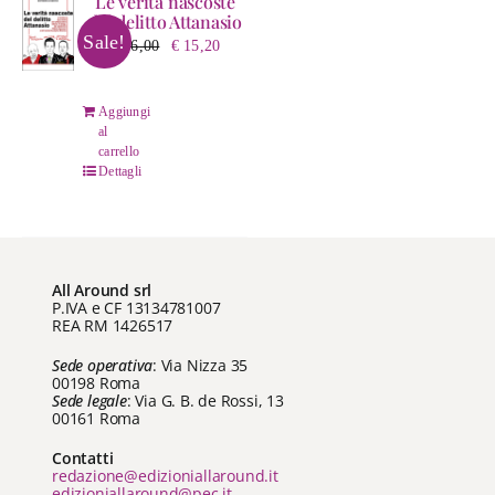
Le verità nascoste
del delitto Attanasio
Sale!
Il
Il
€
16,00
€
15,20
prezzo
prezzo
originale
attuale
Aggiungi
era:
è:
al
€ 16,00.
€ 15,20.
carrello
Dettagli
All Around srl
P.IVA e CF 13134781007
REA RM 1426517
Sede operativa
: Via Nizza 35
00198 Roma
Sede legale
: Via G. B. de Rossi, 13
00161 Roma
Contatti
redazione@edizioniallaround.it
edizioniallaround@pec.it