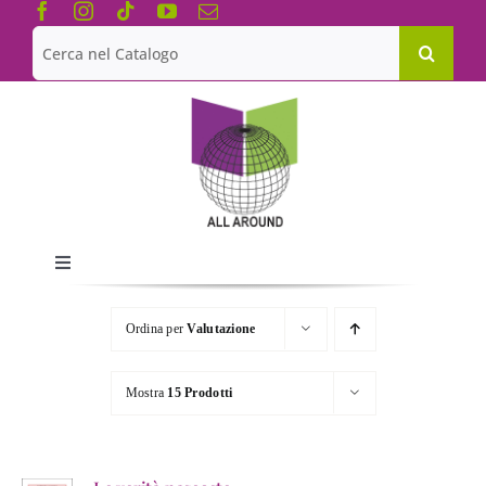
Salta
al
Cerca
contenuto
per:
Toggle
Navigation
Chi siamo
Ordina per
Valutazione
Le Collane
Mostra
15 Prodotti
Catalogo