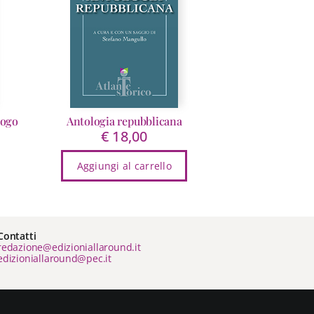
uogo
Antologia repubblicana
€
18,00
Aggiungi al carrello
Contatti
redazione@edizioniallaround.it
edizioniallaround@pec.it