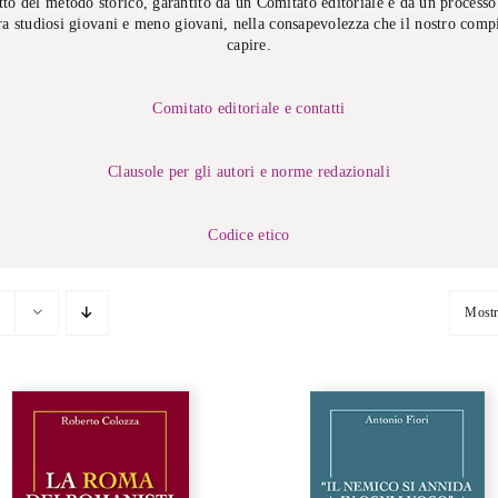
etto del metodo storico, garantito da un Comitato editoriale e da un process
ra studiosi giovani e meno giovani, nella consapevolezza che il nostro compit
capire.
Comitato editoriale e contatti
Clausole per gli autori e norme redazionali
Codice etico
Most