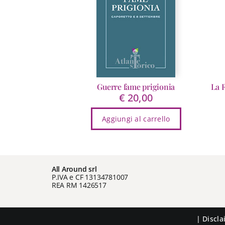
Guerre fame prigionia
La 
€
20,00
Aggiungi al carrello
All Around srl
P.IVA e CF 13134781007
REA RM 1426517
|
Discl