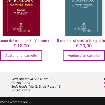
Roma dei romanisti – Volume 1
Il nemico si annida in ogni l
€
18,00
€
20,00
Aggiungi al carrello
Aggiungi al carrello
Sede operativa
: Via Nizza 35
00198 Roma
Sede legale
: Via G. B. de Rossi, 13
00161 Roma
aimer e-commerce