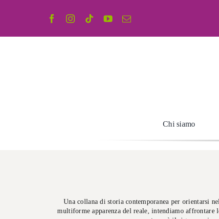
Salta
al
contenuto
Chi siamo
Una collana di storia contemporanea per orientarsi nel 
multiforme apparenza del reale, intendiamo affrontare lo