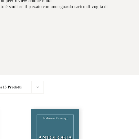
o di peer review double blind.
o è studiare il passato con uno sguardo carico di voglia di
ra
15 Prodotti