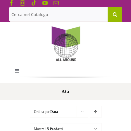
Salta
al
Cerca
contenuto
per:
Toggle
Navigation
Chi siamo
Atti
Le Collane
Ordina per
Data
Catalogo
Mostra
15 Prodotti