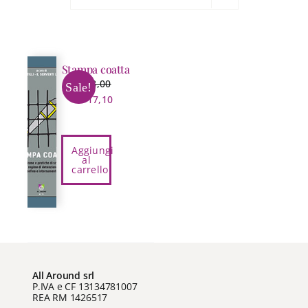
Stampa coatta
€
18,00
Sale!
Il
Il
€
17,10
prezzo
prezzo
originale
attuale
era:
è:
Aggiungi
al
€ 18,00.
€ 17,10.
carrello
All Around srl
P.IVA e CF 13134781007
REA RM 1426517