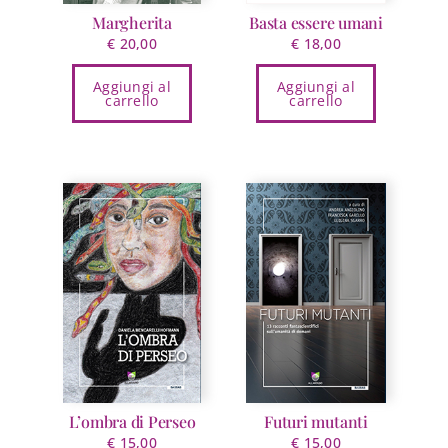
Margherita
Basta essere umani
€
20,00
€
18,00
Aggiungi al
Aggiungi al
carrello
carrello
L’ombra di Perseo
Futuri mutanti
€
15,00
€
15,00