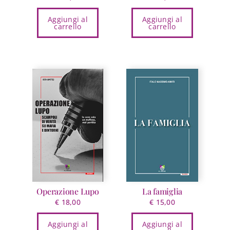
Aggiungi al
Aggiungi al
carrello
carrello
Operazione Lupo
La famiglia
€
18,00
€
15,00
Aggiungi al
Aggiungi al