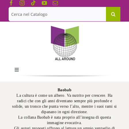
Salta
al
Cerca
contenuto
per:
Toggle
Navigation
Chi siamo
Baobab
La cultura è come un albero. Va nutrito per crescere. Ha
radici che con gli anni diventano sempre più profonde e
Le Collane
solide, un tronco che punta verso l’alto, mentre i suoi rami si
dipanano in ogni direzione.
La collana Baobab è nata proprio all’insegna di questa
Catalogo
immagine evocativa.
Gli autori proposti offrono al lettore un ampio ventaglio di