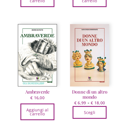
carrello
carrello
Ambraverde
Donne di un altro
mondo
€
16,00
Fascia
-
€
6,99
€
18,00
di
Aggiungi al
Scegli
carrello
prezzo:
Questo
da