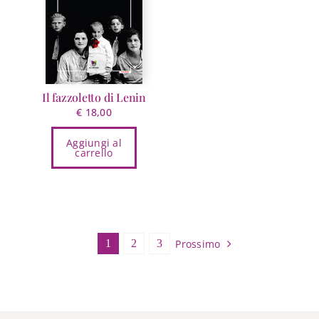
essere
scelte
nella
pagina
del
prodotto
Il fazzoletto di Lenin
€
18,00
Aggiungi al
carrello
Prossimo
1
2
3