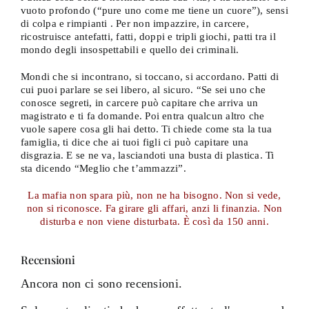
vuoto profondo (“pure uno come me tiene un cuore”), sensi
di colpa e rimpianti . Per non impazzire, in carcere,
ricostruisce antefatti, fatti, doppi e tripli giochi, patti tra il
mondo degli insospettabili e quello dei criminali.
Mondi che si incontrano, si toccano, si accordano. Patti di
cui puoi parlare se sei libero, al sicuro. “Se sei uno che
conosce segreti, in carcere può capitare che arriva un
magistrato e ti fa domande. Poi entra qualcun altro che
vuole sapere cosa gli hai detto. Ti chiede come sta la tua
famiglia, ti dice che ai tuoi figli ci può capitare una
disgrazia. E se ne va, lasciandoti una busta di plastica. Ti
sta dicendo “Meglio che t’ammazzi”.
La mafia non spara più, non ne ha bisogno. Non si vede,
non si riconosce. Fa girare gli affari, anzi li finanzia. Non
disturba e non viene disturbata. È così da 150 anni.
Recensioni
Ancora non ci sono recensioni.