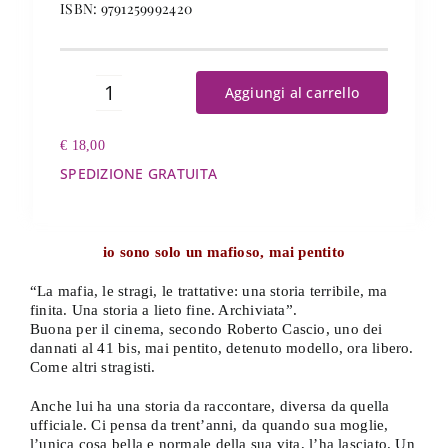
ISBN: 9791259992420
Aggiungi al carrello
Operazione
Lupo
€
18,00
quantità
SPEDIZIONE GRATUITA
io sono solo un mafioso, mai pentito
“La mafia, le stragi, le trattative: una storia terribile, ma
finita. Una storia a lieto fine. Archiviata”.
Buona per il cinema, secondo Roberto Cascio, uno dei
dannati al 41 bis, mai pentito, detenuto modello, ora libero.
Come altri stragisti.
Anche lui ha una storia da raccontare, diversa da quella
ufficiale. Ci pensa da trent’anni, da quando sua moglie,
l’unica cosa bella e normale della sua vita, l’ha lasciato. Un