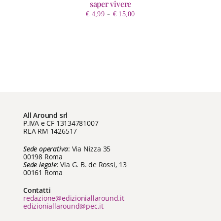
saper vivere
Fascia
-
€
4,99
€
15,00
di
prezzo:
da
€ 4,99
a
€ 15,00
All Around srl
P.IVA e CF 13134781007
REA RM 1426517
Sede operativa
: Via Nizza 35
00198 Roma
Sede legale
: Via G. B. de Rossi, 13
00161 Roma
Contatti
redazione@edizioniallaround.it
edizioniallaround@pec.it