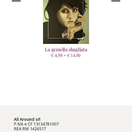
La gemella sbagliata
Fascia
-
€
4,99
€
14,00
di
prezzo:
da
€ 4,99
a
€ 14,00
All Around srl
P.IVA e CF 13134781007
REA RM 1426517