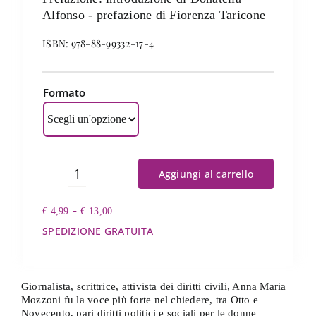
Alfonso - prefazione di Fiorenza Taricone
ISBN: 978-88-99332-17-4
Formato
Aggiungi al carrello
La
liberazione
Fascia
-
€
4,99
della
€
13,00
di
donna
SPEDIZIONE GRATUITA
prezzo:
quantità
da
€ 4,99
a
Giornalista, scrittrice, attivista dei diritti civili, Anna Maria
€ 13,00
Mozzoni fu la voce più forte nel chiedere, tra Otto e
Novecento, pari diritti politici e sociali per le donne