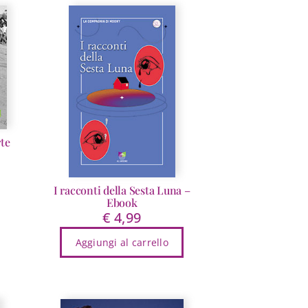
10,00
rte
I racconti della Sesta Luna –
Ebook
€
4,99
Aggiungi al carrello