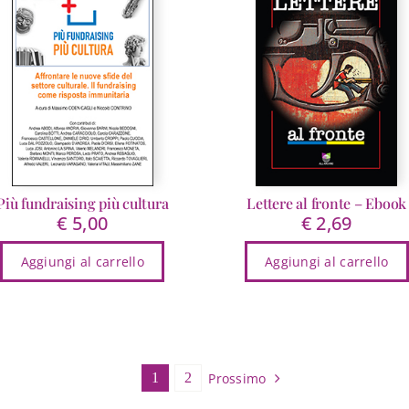
Le
opzioni
possono
essere
scelte
nella
pagina
del
prodotto
Più fundraising più cultura
Lettere al fronte – Ebook
€
5,00
€
2,69
Aggiungi al carrello
Aggiungi al carrello
Prossimo
1
2