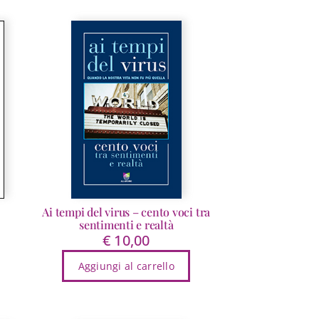
Ai tempi del virus – cento voci tra
sentimenti e realtà
scia
€
10,00
ezzo:
Aggiungi al carrello
4,99