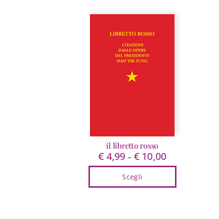
il libretto rosso
€
4,99
€
10,00
Fascia
-
di
Scegli
prezzo:
da
Questo
€ 4,99
prodotto
a
ha