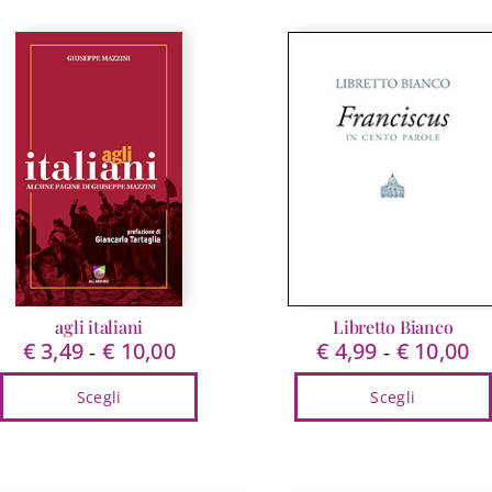
agli italiani
Libretto Bianco
€
3,49
€
10,00
€
4,99
€
10,00
Fascia
Fa
-
-
di
di
Scegli
Scegli
prezzo:
pr
da
da
Questo
Questo
€ 3,49
€ 
prodotto
prodotto
a
a
ha
ha