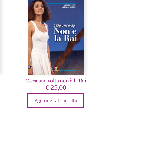
C’era una volta non è la Rai
€
25,00
scia
Aggiungi al carrello
ezzo:
4,99
16,00