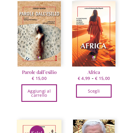
Parole dall’esilio
Africa
Fascia
-
€
15,00
€
4,99
€
15,00
di
Aggiungi al
Scegli
prezzo:
carrello
da
Questo
€ 4,99
prodotto
a
ha
€ 15,00
più
varianti.
Sale!