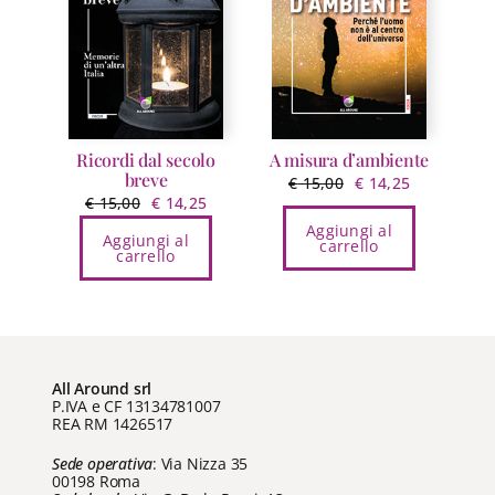
possono
essere
scelte
nella
pagina
del
Ricordi dal secolo
A misura d’ambiente
prodotto
breve
Il
Il
€
15,00
€
14,25
Il
Il
€
15,00
€
14,25
prezzo
prezzo
prezzo
prezzo
Aggiungi al
originale
attuale
Aggiungi al
carrello
originale
attuale
carrello
era:
è:
era:
è:
€ 15,00.
€ 14,25.
€ 15,00.
€ 14,25.
All Around srl
P.IVA e CF 13134781007
REA RM 1426517
Sede operativa
: Via Nizza 35
00198 Roma