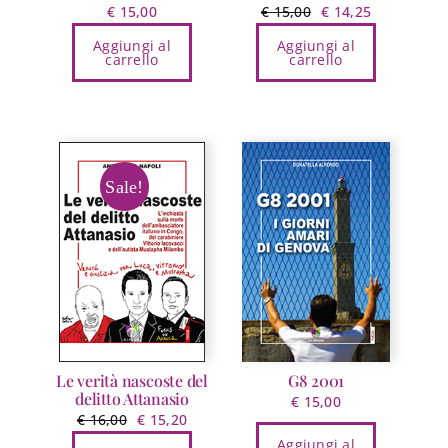
Il
Il
€
15,00
€
15,00
€
14,25
prezzo
prezzo
Aggiungi al
Aggiungi al
originale
attuale
carrello
carrello
era:
è:
€ 15,00.
€ 14,25.
Sale!
Le verità nascoste del
G8 2001
delitto Attanasio
€
15,00
Il
Il
€
16,00
€
15,20
prezzo
prezzo
Aggiungi al