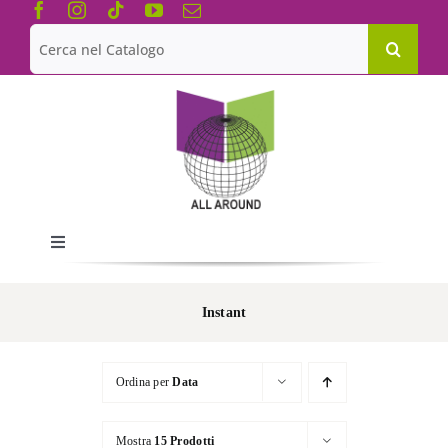
Salta
al
Cerca
contenuto
per:
Toggle
Navigation
Chi siamo
Instant
Le Collane
Ordina per
Data
Catalogo
Mostra
15 Prodotti