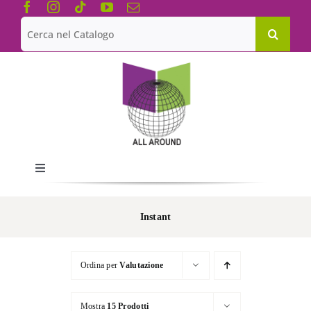
Salta
al
Cerca
contenuto
per:
Toggle
Navigation
Chi siamo
Instant
Le Collane
Ordina per
Valutazione
Catalogo
Mostra
15 Prodotti