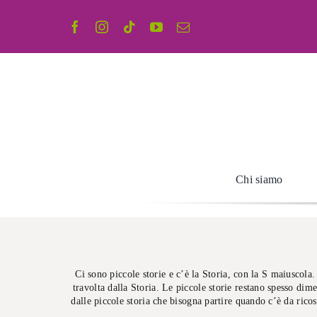
Salta
al
contenuto
Chi siamo
Ci sono piccole storie e c’è la Storia, con la S maiuscola
travolta dalla Storia. Le piccole storie restano spesso dim
dalle piccole storia che bisogna partire quando c’è da ric