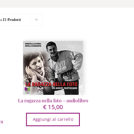
ra
15 Prodotti
La ragazza nella foto – audiolibro
€
15,00
Aggiungi al carrello
va
ezzo