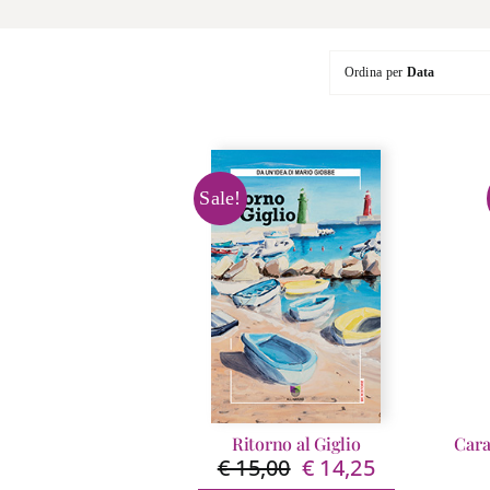
Ordina per
Data
Sale!
Ritorno al Giglio
Cara
€
15,00
€
14,25
Il
Il
prezzo
prezzo