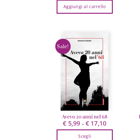
Aggiungi al carrello
originale
attuale
era:
è:
€ 15,00.
€ 14,25.
Sale!
Avevo 20 anni nel 68
€
5,99
€
17,10
Fascia
-
di
Scegli
prezzo: