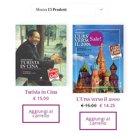
Mostra
15 Prodotti
Sale!
Turista in Cina
€
15,00
L’Urss verso il 2000
Il
Il
€
15,00
€
14,25
Aggiungi al
prezzo
prezzo
carrello
Aggiungi al
originale
attuale
carrello
era:
è:
€ 15,00.
€ 14,25.