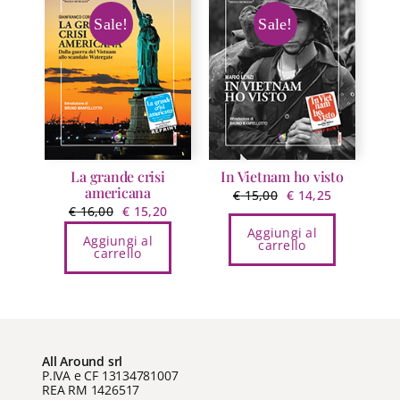
Sale!
Sale!
La grande crisi
In Vietnam ho visto
americana
Il
Il
€
15,00
€
14,25
Il
Il
€
16,00
€
15,20
prezzo
prezzo
prezzo
prezzo
Aggiungi al
originale
attuale
Aggiungi al
carrello
originale
attuale
carrello
era:
è:
era:
è:
€ 15,00.
€ 14,25.
€ 16,00.
€ 15,20.
All Around srl
P.IVA e CF 13134781007
REA RM 1426517