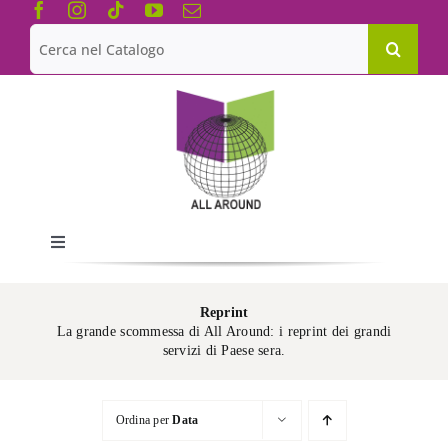
Salta
al
Cerca
contenuto
per:
Toggle
Navigation
Chi siamo
Reprint
La grande scommessa di All Around: i reprint dei grandi
servizi di Paese sera.
Le Collane
Ordina per
Data
Catalogo