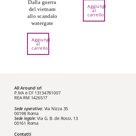
Dalla guerra
originale
attuale
era:
è:
Aggiungi
del vietnam
era:
è:
al
€ 15,00.
€ 14,25.
carrello
allo scandalo
€ 16,00.
€ 15,20.
watergate
Aggiungi
al
carrello
All Around srl
P.IVA e CF 13134781007
REA RM 1426517
Sede operativa
: Via Nizza 35
00198 Roma
Sede legale
: Via G. B. de Rossi, 13
00161 Roma
Contatti