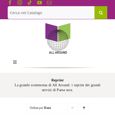
Salta
al
Cerca
contenuto
per:
Toggle
Navigation
Chi siamo
Reprint
La grande scommessa di All Around: i reprint dei grandi
servizi di Paese sera.
Le Collane
Ordina per
Data
Catalogo