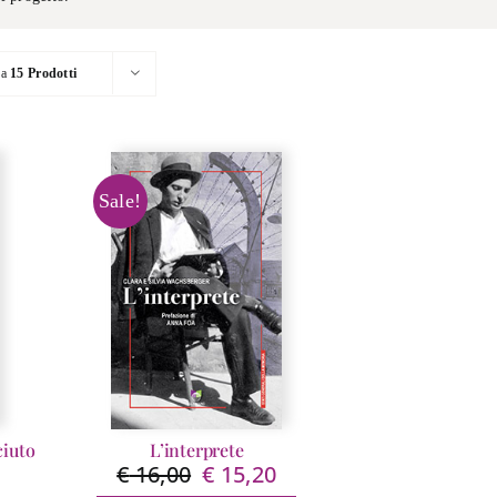
ra
15 Prodotti
Sale!
ciuto
L’interprete
€
16,00
€
15,20
Il
Il
ezzo
prezzo
prezzo