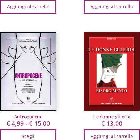
Aggiungi al carrello
Aggiungi al carrello
originale
attuale
originale
at
era:
è:
era:
è:
€ 20,00.
€ 19,00.
€ 18,00.
€ 
Antropocene
Le donne gli eroi
€
4,99
€
15,00
€
13,00
Fascia
-
di
Scegli
Aggiungi al carrello
prezzo: