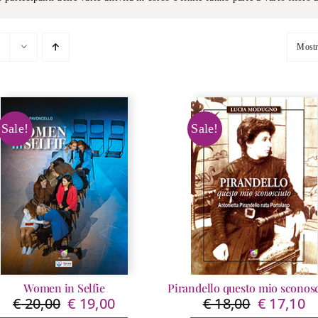
Most
Sale!
Sale!
Women in Selfie
Pirandello questo mio sconos
€
20,00
€
19,00
€
18,00
€
17,10
Il
Il
Il
Il
prezzo
prezzo
prezzo
pr