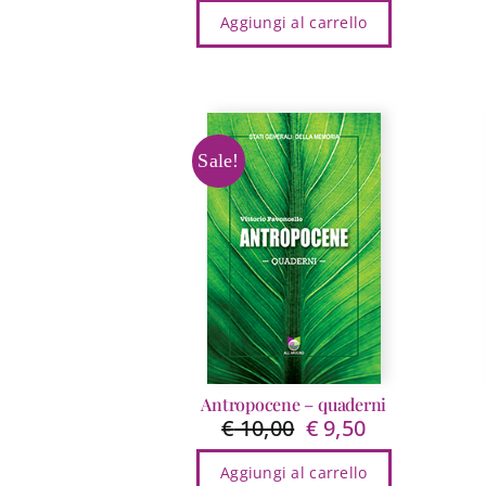
Aggiungi al carrello
Sale!
Antropocene – quaderni
€
10,00
€
9,50
Il
Il
prezzo
prezzo
Aggiungi al carrello
originale
attuale