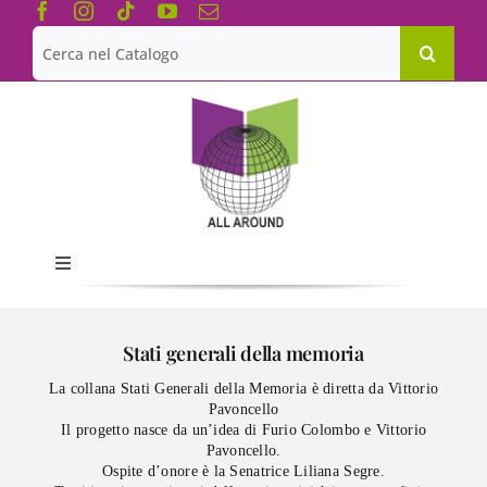
Salta
al
Cerca
contenuto
per:
Toggle
Navigation
Chi siamo
Stati generali della memoria
La collana Stati Generali della Memoria è diretta da Vittorio
Le Collane
Pavoncello
Il progetto nasce da un’idea di Furio Colombo e Vittorio
Pavoncello.
Catalogo
Ospite d’onore è la Senatrice Liliana Segre.