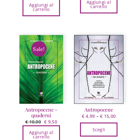
prezzo
prezzo
Aggiungi al
originale
attuale
Aggiungi al
carrello
originale
attuale
carrello
era:
è:
era:
è:
€ 16,00.
€ 15,20.
€ 18,00.
€ 17,10.
Sale!
Antropocene –
Antropocene
quaderni
Fascia
-
€
4,99
€
15,00
Il
Il
€
10,00
€
9,50
di
prezzo
prezzo
Scegli
prezzo:
Aggiungi al
originale
attuale
carrello
da
Questo