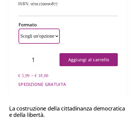
ISBN: 9791259990877
Formato
Aggiungi al carrello
Ecchisietevoi
quantità
Fascia
-
€
5,99
€
18,00
di
SPEDIZIONE GRATUITA
prezzo:
da
€ 5,99
a
La costruzione della cittadinanza democratica
€ 18,00
e della libertà.