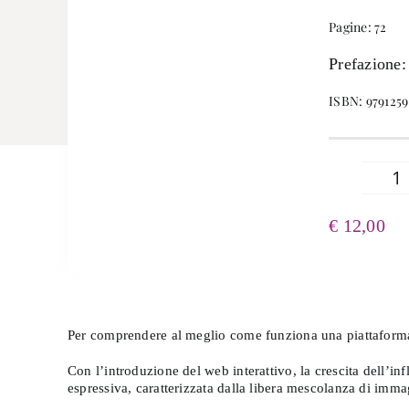
Pagine: 72
Prefazione:
ISBN: 979125
Il
f
€
12,00
B
qu
Per comprendere al meglio come funziona una piattafor
Con l’introduzione del web interattivo, la crescita dell’in
espressiva, caratterizzata dalla libera mescolanza di immag