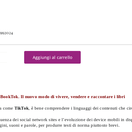
9992024
Aggiungi al carrello
enomeno
ookTok
antità
BookTok. Il nuovo modo di vivere, vendere e raccontare i libri
ma come
TikTok
, è bene comprendere i linguaggi dei contenuti che cir
fluenza dei social network sites e l’evoluzione dei device mobili in di
ini, suoni e parole, per produrre testi di norma piuttosto brevi.