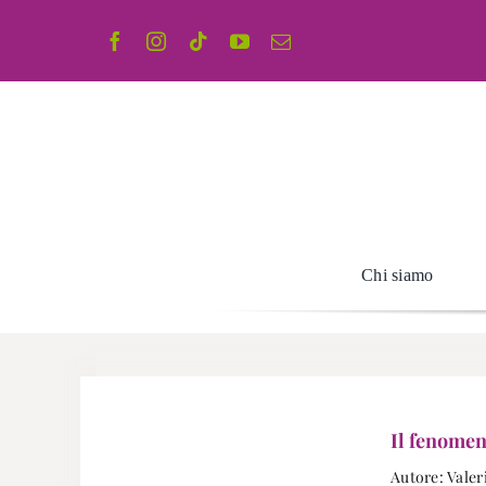
Salta
al
contenuto
Chi siamo
Il fenome
Autore: Valer