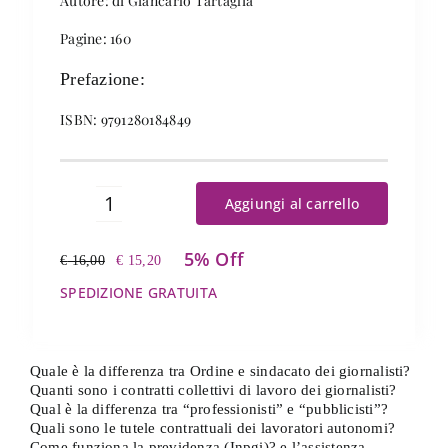
Autore: di Giancarlo Tartaglia
Pagine: 160
Prefazione:
ISBN: 9791280184849
Aggiungi al carrello
Lineamenti
di
5% Off
diritto
€
16,00
€
15,20
Il
Il
di
prezzo
prezzo
SPEDIZIONE GRATUITA
lavoro
originale
attuale
giornalistico
era:
è:
quantità
€ 16,00.
€ 15,20.
Quale è la differenza tra Ordine e sindacato dei giornalisti?
Quanti sono i contratti collettivi di lavoro dei giornalisti?
Qual è la differenza tra “professionisti” e “pubblicisti”?
Quali sono le tutele contrattuali dei lavoratori autonomi?
Come funziona la previdenza (Inpgi)? e l’assistenza