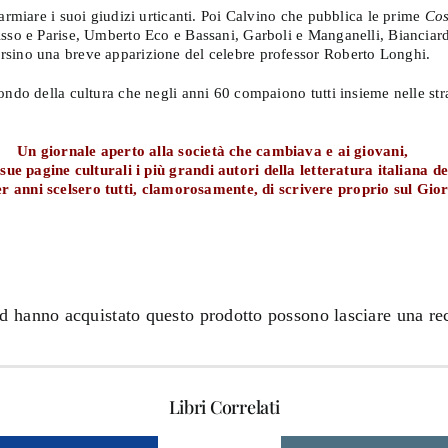
armiare i suoi giudizi urticanti. Poi Calvino che pubblica le prime
Co
sso e Parise, Umberto Eco e Bassani, Garboli e Manganelli, Bianciardi
rsino una breve apparizione del celebre professor Roberto Longhi.
ondo della cultura che negli anni 60 compaiono tutti insieme nelle st
Un giornale aperto alla società che cambiava e ai giovani,
 sue pagine culturali i più grandi autori della letteratura italiana 
er anni scelsero tutti, clamorosamente, di scrivere proprio sul Gio
ed hanno acquistato questo prodotto possono lasciare una re
Libri Correlati