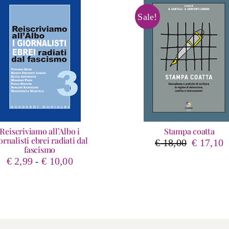
Sale!
Reiscriviamo all’Albo i
Stampa coatta
ornalisti ebrei radiati dal
Il
Il
€
18,00
€
17,10
fascismo
prezzo
p
Fascia
€
2,99
€
10,00
-
originale
a
di
era:
è
prezzo:
€ 18,00.
€
da
€ 2,99
a