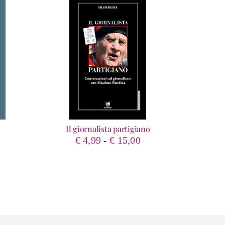
Il giornalista partigiano
Fascia
€
4,99
€
15,00
-
rezzo
di
ttuale
prezzo:
:
da
 17,10.
€ 4,99
a
€ 15,00