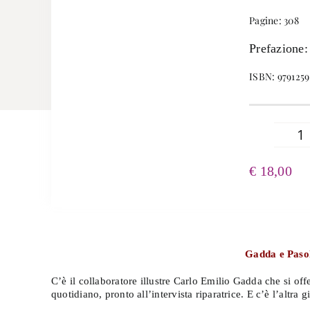
Pagine: 308
Prefazione:
ISBN: 979125
Q
ch
€
18,00
Il
G
qu
Gadda e Pasoli
C’è il collaboratore illustre Carlo Emilio Gadda che si o
quotidiano, pronto all’intervista riparatrice. E c’è l’altra 