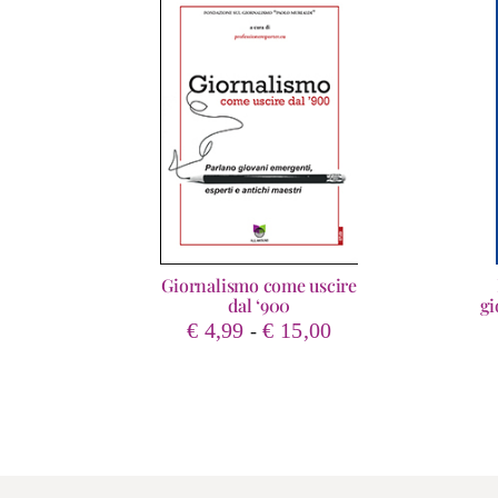
Giornalismo come uscire
dal ‘900
gi
Fascia
€
4,99
€
15,00
-
di
prezzo:
da
€ 4,99
a
€ 15,00