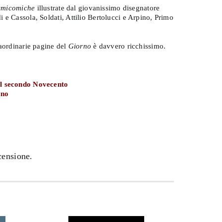
smicomiche
illustrate dal giovanissimo disegnatore
 e Cassola, Soldati, Attilio Bertolucci e Arpino, Primo
raordinarie pagine del
Giorno
è davvero ricchissimo.
del secondo Novecento
rno
censione.