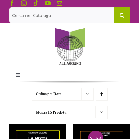
Salta
al
Cerca
contenuto
per:
Toggle
Navigation
Chi siamo
Ordina per
Data
Le Collane
Mostra
15 Prodotti
Catalogo
Sale!