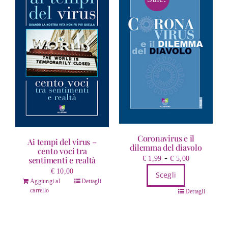
Coronavirus e il
Ai tempi del virus –
dilemma del diavolo
cento voci tra
Fascia
-
€
1,99
€
5,00
sentimenti e realtà
di
€
10,00
Scegli
prezzo:
Aggiungi al
Dettagli
Questo
carrello
da
Dettagli
prodotto
€ 1,99
ha
a
più
€ 5,00