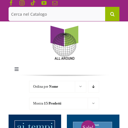
Salta
al
Cerca
contenuto
per:
Toggle
Navigation
Chi siamo
Ordina per
Nome
Le Collane
Mostra
15 Prodotti
Catalogo
Sale!