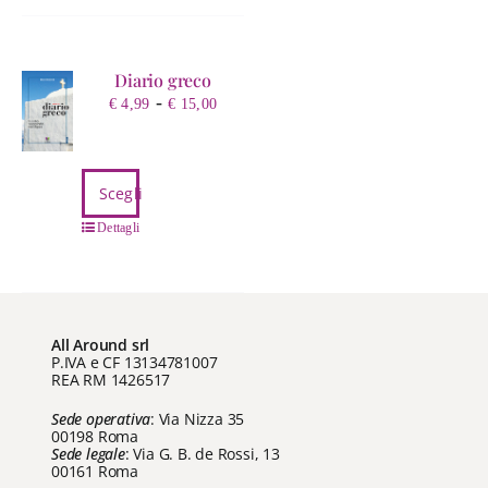
Diario greco
Fascia
-
€
4,99
€
15,00
di
prezzo:
da
Questo
Scegli
€ 4,99
prodotto
a
ha
Dettagli
€ 15,00
più
varianti.
Le
opzioni
All Around srl
possono
P.IVA e CF 13134781007
REA RM 1426517
essere
scelte
Sede operativa
: Via Nizza 35
nella
00198 Roma
Sede legale
: Via G. B. de Rossi, 13
pagina
00161 Roma
del