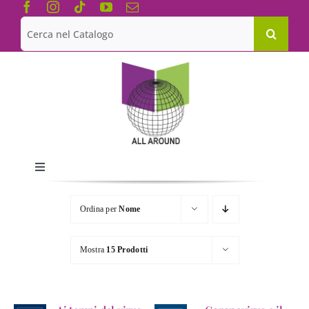
Salta
al
Cerca
contenuto
per:
Toggle
Navigation
Chi siamo
Ordina per
Nome
Le Collane
Mostra
15 Prodotti
Catalogo