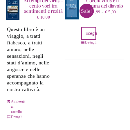
Ai tempi del virus –
Coronavirus e il
cento voci tra
dilemma del diavolo
sentimenti e realtà
Sale!
Fascia
-
€
1,99
€
5,00
€
10,00
di
prezzo
Questo libro è un
Questo
da
Scegli
viaggio, a tratti
prodotto
€ 1,99
fiabesco, a tratti
ha
Dettagli
a
amaro, nelle
più
€ 5,00
sensazioni, negli
varianti.
stati d’animo, nelle
Le
angosce e nelle
opzioni
speranze che hanno
possono
accompagnato la
essere
nostra cattività.
scelte
nella
Aggiungi
pagina
al
del
carrello
prodotto
Dettagli