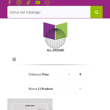
Salta
al
Cerca
contenuto
per:
Toggle
Navigation
Chi siamo
Ordina per
Data
Le Collane
Mostra
15 Prodotti
Catalogo