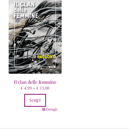
Il clan delle femmine
Fascia
-
€
4,99
€
15,00
di
Scegli
prezzo:
da
Questo
Dettagli
€ 4,99
prodotto
a
ha
€ 15,00