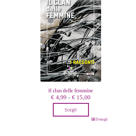
Il clan delle femmine
Fascia
€
4,99
€
15,00
-
di
Scegli
prezzo:
da
Questo
Dettagli
€ 4,99
prodotto
a
ha