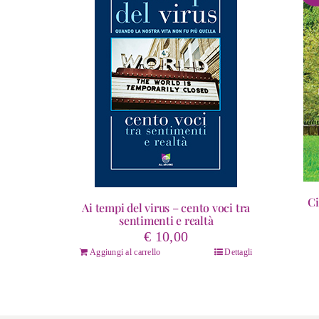
Ci
Ai tempi del virus – cento voci tra
sentimenti e realtà
€
10,00
Aggiungi al carrello
Dettagli
Quest
prodo
ha