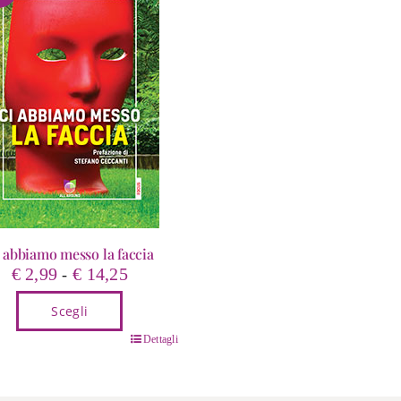
 abbiamo messo la faccia
Fascia
€
2,99
€
14,25
-
di
Scegli
prezzo:
da
o
Dettagli
€ 2,99
tto
a
€ 14,25