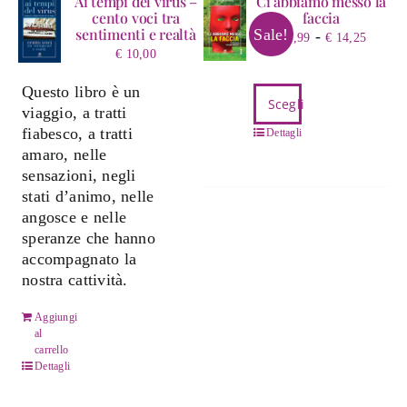
Ai tempi del virus –
Ci abbiamo messo la
cento voci tra
faccia
sentimenti e realtà
Sale!
Fasci
-
€
2,99
€
14,25
€
10,00
di
prezz
Questo libro è un
Questo
da
Scegli
viaggio, a tratti
prodotto
€ 2,9
fiabesco, a tratti
ha
Dettagli
a
amaro, nelle
più
€ 14,
sensazioni, negli
varianti.
stati d’animo, nelle
Le
angosce e nelle
opzioni
speranze che hanno
possono
accompagnato la
essere
nostra cattività.
scelte
nella
Aggiungi
pagina
al
del
carrello
prodotto
Dettagli