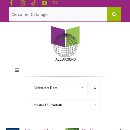
Salta
al
Cerca
contenuto
per:
Toggle
Navigation
Chi siamo
Ordina per
Data
Le Collane
Mostra
15 Prodotti
Catalogo