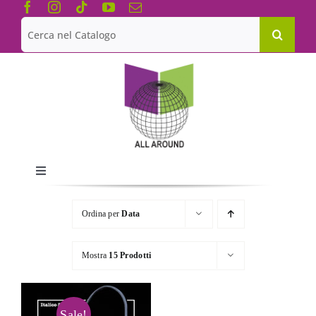
Salta
al
Cerca
contenuto
per:
Toggle
Navigation
Chi siamo
Ordina per
Data
Le Collane
Mostra
15 Prodotti
Catalogo
Sale!