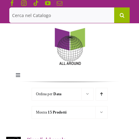
Salta
al
Cerca
contenuto
per:
Toggle
Navigation
Chi siamo
Ordina per
Data
Le Collane
Mostra
15 Prodotti
Catalogo