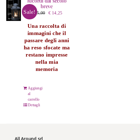
Ricordi dal secolo
breve
Sale!
Il
Il
€
15,00
€
14,25
prezzo
prezzo
Una raccolta di
originale
attuale
immagini che il
era:
è:
passare degli anni
€ 15,00.
€ 14,25.
ha reso sfocate ma
restano impresse
nella mia
memoria
Aggiungi
al
carrello
Dettagli
All Around srl