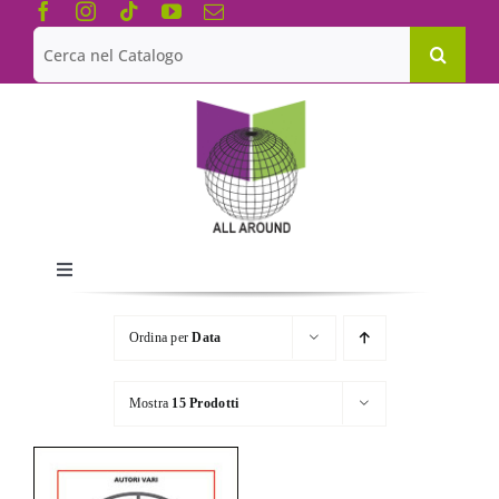
Salta
al
Cerca
contenuto
per:
Toggle
Navigation
Chi siamo
Ordina per
Data
Le Collane
Mostra
15 Prodotti
Catalogo