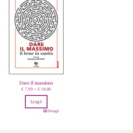
Dare il massimo
Fascia
-
€
7,99
€
18,00
di
Scegli
prezzo:
da
Questo
Dettagli
€ 7,99
prodotto
a
ha
€ 18,00
più