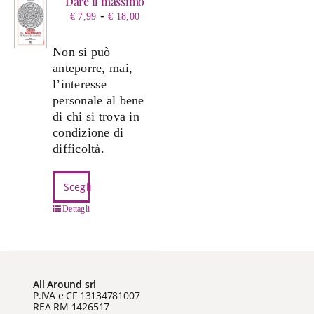
Dare il massimo
Fascia
-
€
7,99
€
18,00
di
prezzo:
Non si può
da
anteporre, mai,
€ 7,99
l’interesse
a
personale al bene
€ 18,00
di chi si trova in
condizione di
difficoltà.
Questo
Scegli
prodotto
ha
Dettagli
più
varianti.
Le
opzioni
All Around srl
possono
P.IVA e CF 13134781007
REA RM 1426517
essere