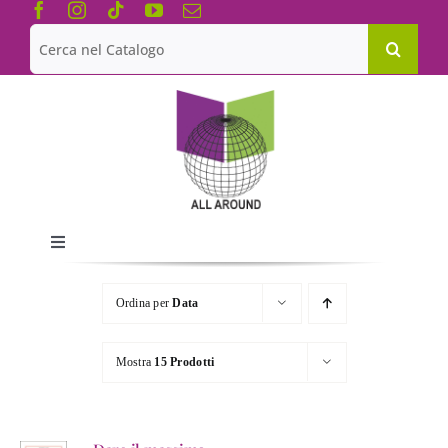
Salta
al
Cerca
contenuto
per:
Toggle
Navigation
Chi siamo
Ordina per
Data
Le Collane
Mostra
15 Prodotti
Catalogo