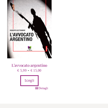
L’avvocato argentino
Fascia
-
€
5,99
€
15,00
di
Scegli
prezzo:
da
Questo
Dettagli
€ 5,99
prodotto
a
ha
€ 15,00
più