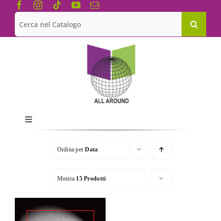
Salta
al
Cerca
contenuto
per:
Toggle
Navigation
Chi siamo
Ordina per
Data
Le Collane
Mostra
15 Prodotti
Catalogo