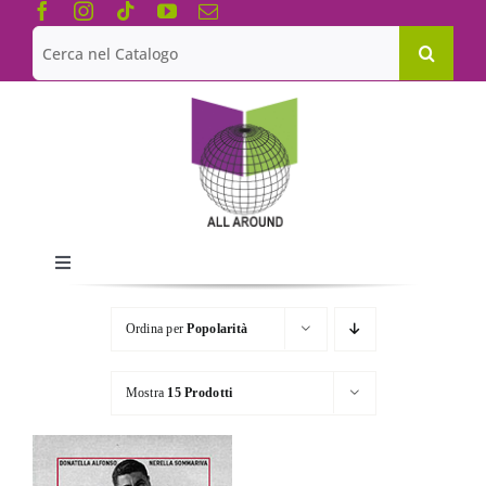
Salta
al
Cerca
contenuto
per:
Toggle
Navigation
Chi siamo
Ordina per
Popolarità
Le Collane
Mostra
15 Prodotti
Catalogo