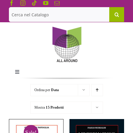
Salta
al
Cerca
contenuto
per:
Toggle
Navigation
Chi siamo
Ordina per
Data
Le Collane
Mostra
15 Prodotti
Catalogo
Sale!