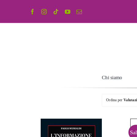
Salta
al
contenuto
Chi siamo
Ordina per
Valutaz
Sal