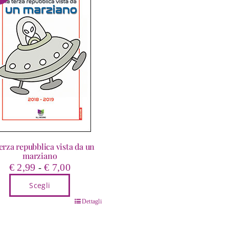
erza repubblica vista da un
marziano
Fascia
€
2,99
€
7,00
-
di
Scegli
prezzo:
da
o
Dettagli
€ 2,99
tto
a