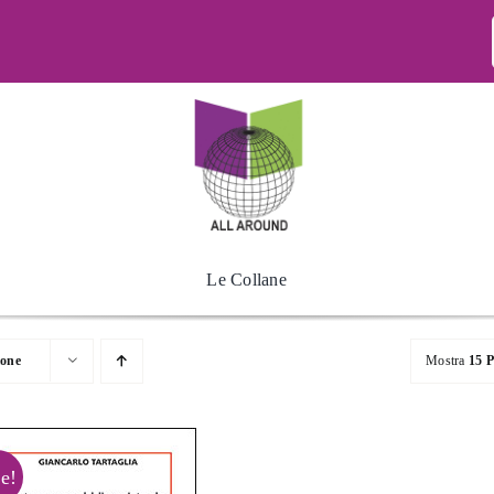
Le Collane
ione
Mostra
15 P
e!