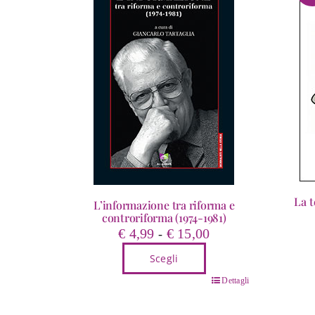
La t
L’informazione tra riforma e
controriforma (1974-1981)
Fascia
€
4,99
€
15,00
-
di
Scegli
prezzo:
Quest
da
Questo
Dettagli
prodo
€ 4,99
prodotto
ha
a
ha