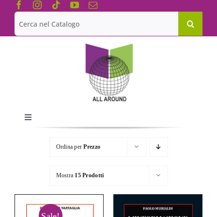
Salta
al
Cerca
contenuto
per:
Toggle
Navigation
Chi siamo
Ordina per
Prezzo
Le Collane
Mostra
15 Prodotti
Catalogo
Sale!