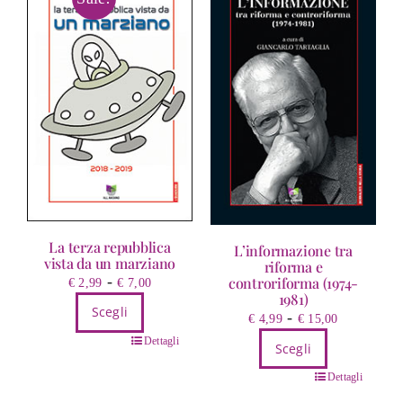
La terza repubblica
L’informazione tra
vista da un marziano
riforma e
Fascia
-
controriforma (1974-
€
2,99
€
7,00
1981)
di
Scegli
Fascia
-
€
4,99
€
15,00
prezzo:
di
Questo
da
Dettagli
Scegli
prezzo:
prodotto
€ 2,99
Questo
da
Dettagli
ha
a
prodotto
€ 4,99