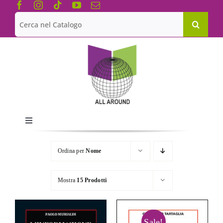
Salta
al
Cerca
contenuto
per:
Toggle
Navigation
Chi siamo
Ordina per
Nome
Le Collane
Mostra
15 Prodotti
Catalogo
Sale!