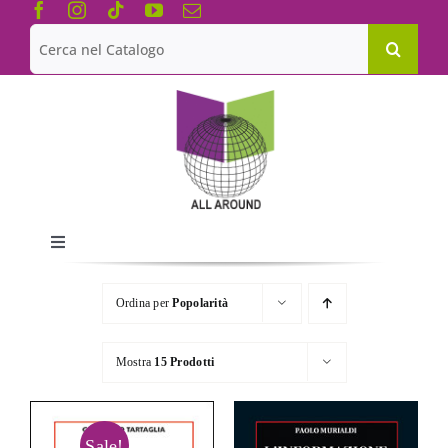
Salta
al
Cerca
contenuto
per:
Toggle
Navigation
Chi siamo
Ordina per
Popolarità
Le Collane
Mostra
15 Prodotti
Catalogo
Sale!