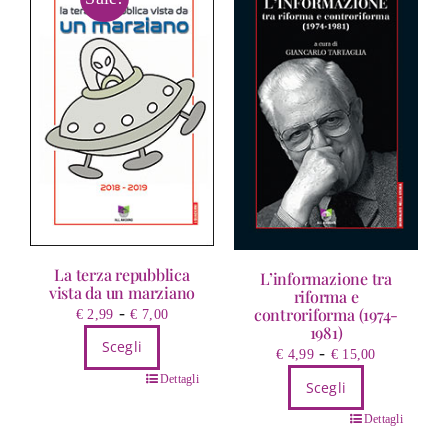
La terza repubblica
L’informazione tra
vista da un marziano
riforma e
Fascia
-
controriforma (1974-
€
2,99
€
7,00
1981)
di
Scegli
Fascia
-
€
4,99
€
15,00
prezzo:
di
Questo
da
Dettagli
Scegli
prezzo:
prodotto
€ 2,99
Questo
da
Dettagli
ha
a
prodotto
€ 4,99