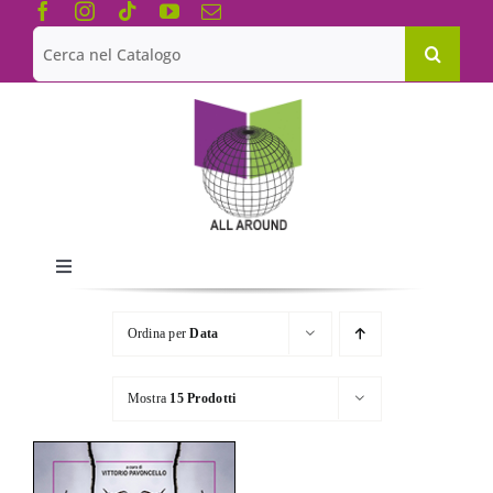
Salta
al
Cerca
contenuto
per:
Toggle
Navigation
Chi siamo
Ordina per
Data
Le Collane
Mostra
15 Prodotti
Catalogo