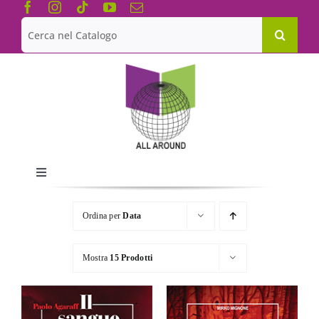
Salta
al
Cerca
contenuto
per:
Toggle
Navigation
Chi siamo
Ordina per
Data
Le Collane
Mostra
15 Prodotti
Catalogo