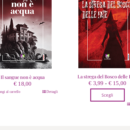
La strega del Bosco delle 
Il sangue non è acqua
F
€
3,99
€
15,00
€
18,00
-
d
ngi al carrello
Dettagli
Scegli
p
d
Questo
€
prodotto
a
ha
€
più