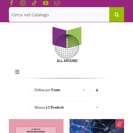
Salta
al
Cerca
contenuto
per:
Toggle
Navigation
Chi siamo
Ordina per
Nome
Le Collane
Mostra
15 Prodotti
Catalogo