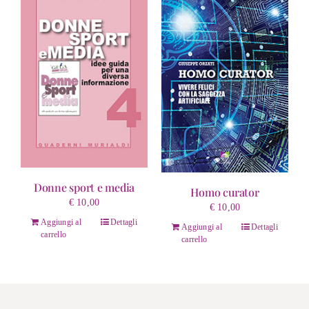
Donne sport e media
Homo curator
€
10,00
€
10,00
Aggiungi al
Dettagli
Aggiungi al
Dettagli
carrello
carrello