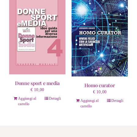
Donne sport e media
Homo curator
€
10,00
€
10,00
Aggiungi al
Dettagli
Aggiungi al
Dettagli
carrello
carrello