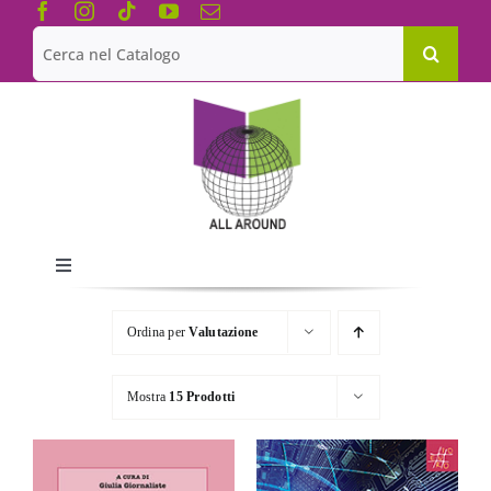
Salta
al
Cerca
contenuto
per:
Toggle
Navigation
Chi siamo
Ordina per
Valutazione
Le Collane
Mostra
15 Prodotti
Catalogo