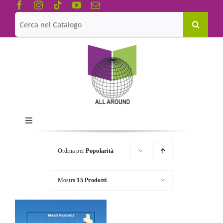
Salta
al
Cerca
contenuto
per:
Toggle
Navigation
Chi siamo
Ordina per
Popolarità
Le Collane
Mostra
15 Prodotti
Catalogo