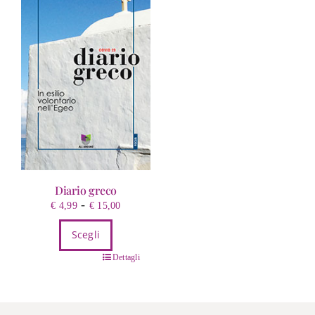
Diario greco
Fascia
-
€
4,99
€
15,00
di
Scegli
prezzo:
da
Questo
Dettagli
€ 4,99
prodotto
a
ha
€ 15,00
più