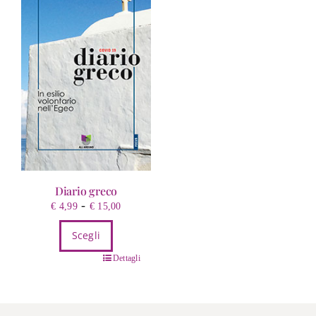
Diario greco
Fascia
-
€
4,99
€
15,00
di
Scegli
prezzo:
da
Questo
Dettagli
€ 4,99
prodotto
a
ha
€ 15,00
più