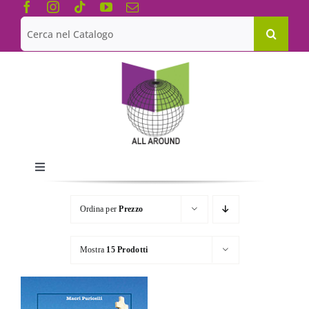
Salta
al
Cerca
contenuto
per:
Toggle
Navigation
Chi siamo
Ordina per
Prezzo
Le Collane
Mostra
15 Prodotti
Catalogo