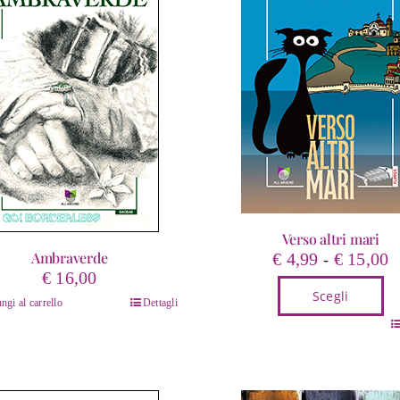
Verso altri mari
F
Ambraverde
€
4,99
€
15,00
-
€
16,00
d
Scegli
p
ngi al carrello
Dettagli
d
Questo
€
prodotto
a
ha
€
più