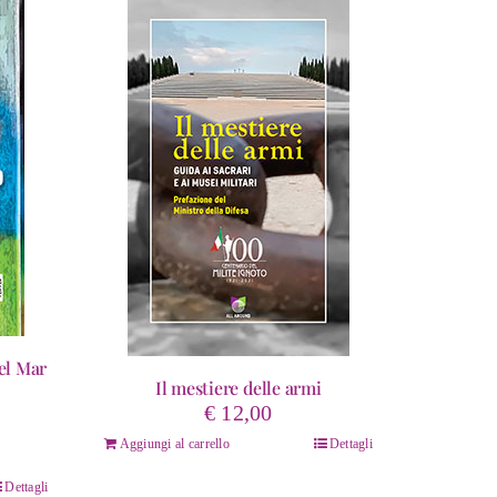
el Mar
Il mestiere delle armi
ascia
€
12,00
i
Aggiungi al carrello
Dettagli
rezzo:
a
Dettagli