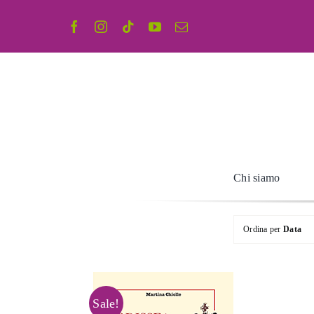
Salta
al
contenuto
Chi siamo
Ordina per
Data
Sale!