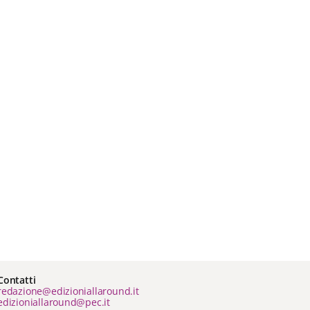
Contatti
redazione@edizioniallaround.it
edizioniallaround@pec.it