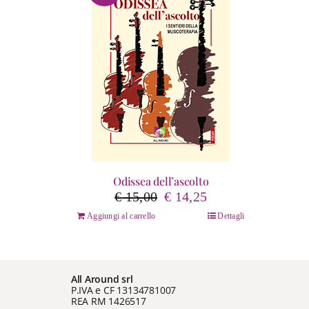
Odissea dell’ascolto
Il
Il
€
15,00
€
14,25
prezzo
prezzo
Aggiungi al carrello
Dettagli
originale
attuale
era:
è:
€ 15,00.
€ 14,25.
All Around srl
P.IVA e CF 13134781007
REA RM 1426517