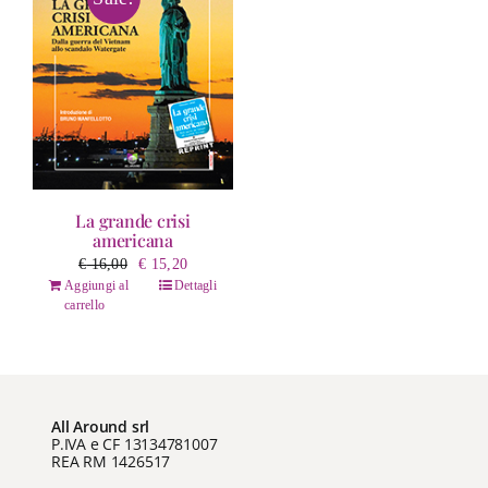
La grande crisi
americana
Il
Il
€
16,00
€
15,20
prezzo
prezzo
Aggiungi al
Dettagli
carrello
originale
attuale
era:
è:
€ 16,00.
€ 15,20.
All Around srl
P.IVA e CF 13134781007
REA RM 1426517