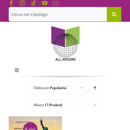
Salta
al
Cerca
contenuto
per:
Toggle
Navigation
Chi siamo
Ordina per
Popolarità
Le Collane
Mostra
15 Prodotti
Catalogo
Sale!