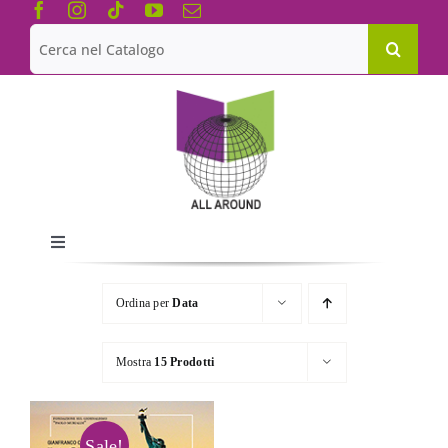
Salta
al
Cerca
contenuto
per:
Toggle
Navigation
Chi siamo
Ordina per
Data
Le Collane
Mostra
15 Prodotti
Catalogo
Sale!