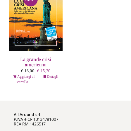
La grande crisi
americana
Il
Il
€
16,00
€
15,20
prezzo
prezzo
Aggiungi al
Dettagli
carrello
originale
attuale
era:
è:
€ 16,00.
€ 15,20.
All Around srl
P.IVA e CF 13134781007
REA RM 1426517