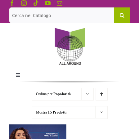
Salta
al
Cerca
contenuto
per:
Toggle
Navigation
Chi siamo
Ordina per
Popolarità
Le Collane
Mostra
15 Prodotti
Catalogo