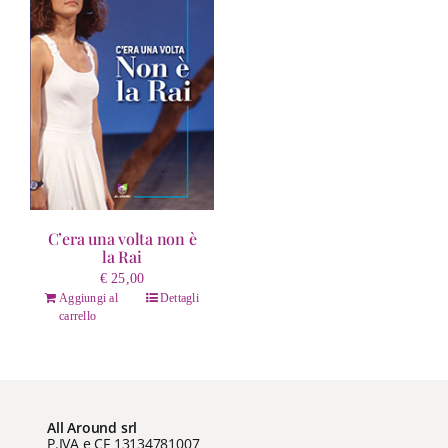
C’era una volta non è
la Rai
€
25,00
Aggiungi al
Dettagli
carrello
All Around srl
P.IVA e CF 13134781007