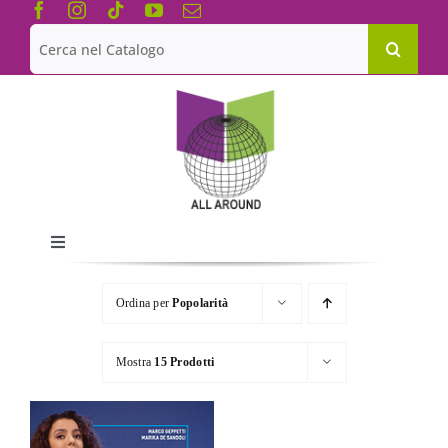
Salta
al
Cerca
contenuto
per:
Toggle
Navigation
Chi siamo
Ordina per
Popolarità
Le Collane
Mostra
15 Prodotti
Catalogo