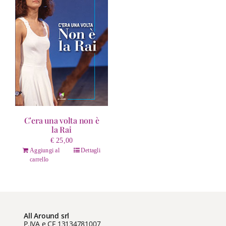
C’era una volta non è
la Rai
€
25,00
Aggiungi al
Dettagli
carrello
All Around srl
P.IVA e CF 13134781007